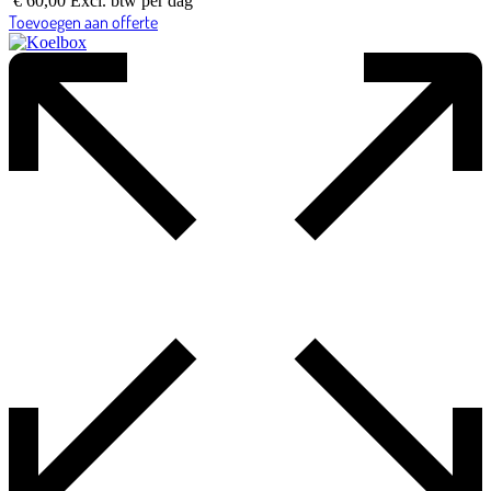
€
60,00
Excl. btw
per dag
Toevoegen aan offerte