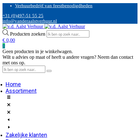
Verhuurbedrijf van feestbenodigdheden
+31 (0)497-51 55 25
info@vanderaalstverhuur.nl
Producten zoeken
€
0,00
0
Geen producten in je winkelwagen.
Wilt u advies op maat of heeft u andere vragen? Neem dan contact
met ons op.
Home
Assortiment
Zakelijke klanten