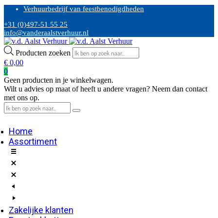
Verhuurbedrijf van feestbenodigdheden
+31 (0)497-51 55 25
info@vanderaalstverhuur.nl
Producten zoeken
€
0,00
0
Geen producten in je winkelwagen.
Wilt u advies op maat of heeft u andere vragen? Neem dan contact
met ons op.
Home
Assortiment
Zakelijke klanten