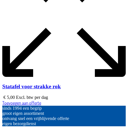
Statafel voor strakke rok
€
5,00
Excl. btw
per dag
Toevoegen aan offerte
sinds 1994 een begrip
groot eigen assortiment
ontvang snel een vrijblijvende offerte
eigen bezorgdienst