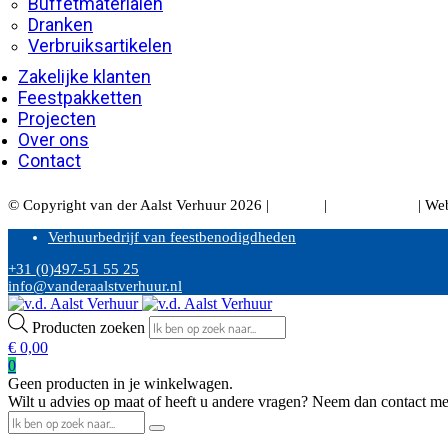
Buffetmaterialen
Dranken
Verbruiksartikelen
Zakelijke klanten
Feestpakketten
Projecten
Over ons
Contact
© Copyright van der Aalst Verhuur 2026 |
Privacy
|
Cookiebeleid
| We
Verhuurbedrijf van feestbenodigdheden
+31 (0)497-51 55 25
info@vanderaalstverhuur.nl
Producten zoeken
€
0,00
0
Geen producten in je winkelwagen.
Wilt u advies op maat of heeft u andere vragen? Neem dan contact me